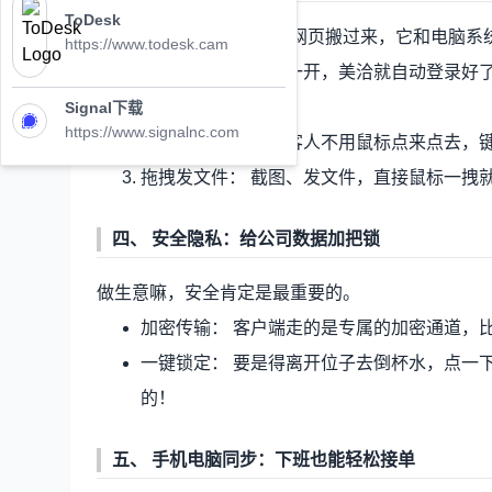
ToDesk
美洽客户端不是简单地把网页搬过来，它和电脑系
https://www.todesk.cam
开机就上班： 电脑一开，美洽就自动登录好
页而漏接电话。
Signal下载
https://www.signalnc.com
全能快捷键： 回复客人不用鼠标点来点去，
拖拽发文件： 截图、发文件，直接鼠标一拽
四、 安全隐私：给公司数据加把锁
做生意嘛，安全肯定是最重要的。
加密传输： 客户端走的是专属的加密通道，
一键锁定： 要是得离开位子去倒杯水，点一
的！
五、 手机电脑同步：下班也能轻松接单