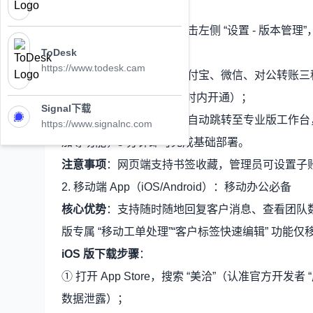
册）；
② 登录后进入工作台，点击左侧 “设置 - 版本管理
购，支持按需扩容）；
ToDesk
https://www.todesk.cam
③ 完成付费：支持企业支付宝、微信、对公转账
传凭证，审核通过后 2 小时内开通）；
Signal下载
④ 功能激活：付费成功后自动跳转至专业版工作
https://www.signalnc.com
加等功能，5 分钟即可完成基础部署。
注意事项
：网页端支持书签收藏，管理员可设置子
2. 移动端 App（iOS/Android）：移动办公必备
核心优势
：支持随时随地回复客户消息、查看团队
版专属 “移动工单处理”“客户标签快速编辑” 功能
iOS 版下载步骤
：
① 打开 App Store，搜索 “美洽”（认准官方开
数据泄露）；