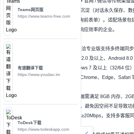
手、小红书等新媒体渠道 + 官网 / 微信等传统
Teams网页版
协作批注）；③ 数据资产沉淀（对话永久保存、数
https://www.teams-free.com
自动回复、关键词触发、询前表单）。适配场景包
模化运营客户、提升客服响应效率的企业。
2. 下载前的 4 项核心准备
设备与系统适配
：美洽专业版支持多终端同步
移动端：iOS 12.0 及以上、Android
PC 端：Windows 7 及以上（32/64 位
有道翻译下载
https://www.youdao.im
网页端：支持 Chrome、Edge、Saf
畅）。
硬件配置要求
：PC 端需满足 8GB 内存、
留 300MB 以上存储，避免因空间不足导致
网络环境
：建议带宽≥20Mbps，支持多客
ToDesk下载
迟。
https://www.todeskapp.com