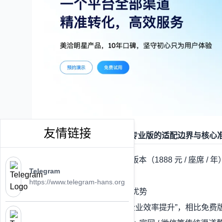
友情链接
一、下载前必看：
美洽
专业版的适配边界与核心
美洽专业版作为付费核心版本（1888 元 / 座席
Telegram
资源浪费：
https://www.telegram-hans.org
1. 专业版核心定位与功能优势
美洽专业版聚焦 “成长型企业效率提升”，相比免