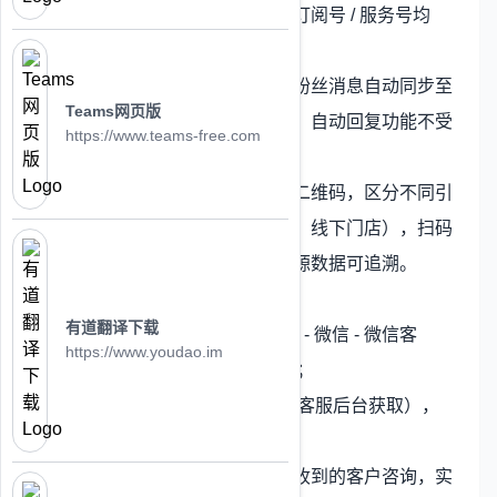
公众号已完成认证（订阅号 / 服务号均
可）；
绑定成功后，公众号粉丝消息自动同步至
Teams网页版
美洽，原公众号菜单、自动回复功能不受
https://www.teams-free.com
影响；
进阶配置：创建渠道二维码，区分不同引
流场景（如推广活动、线下门店），扫码
粉丝自动打标签，来源数据可追溯。
微信客服接入
：
有道翻译下载
进入 “设置 - 接入管理 - 微信 - 微信客
https://www.youdao.im
服”，点击 “一键接入”；
填写企业 ID（从微信客服后台获取），
管理员扫码完成授权；
实现效果：微信客服收到的客户咨询，实