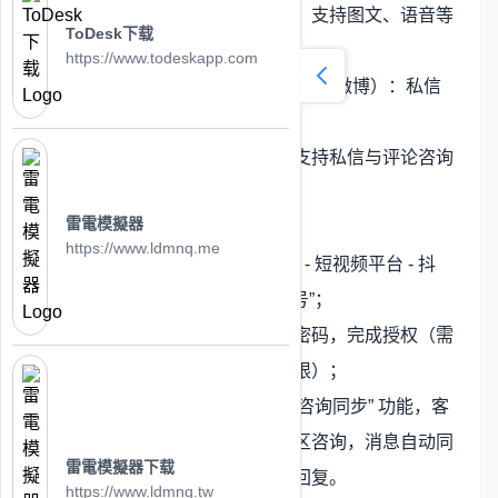
时同步至美洽工作台，支持图文、语音等
ToDesk下载
消息类型。
https://www.todeskapp.com
3. 短视频 / 社交平台（抖音 / 小红书 / 微博）：私信
聚合教程
短视频平台获客需求激增，美洽支持私信与评论咨询
统一聚合，解决多账号管理痛点：
雷電模擬器
抖音 / 快手接入
：
https://www.ldmnq.me
进入 “设置 - 接入管理 - 短视频平台 - 抖
音”，点击 “绑定企业号”；
输入抖音企业号账号密码，完成授权（需
开通抖音开放平台权限）；
勾选 “私信聚合”“评论咨询同步” 功能，客
户在抖音私信或评论区咨询，消息自动同
雷電模擬器下载
步至美洽，支持直接回复。
https://www.ldmnq.tw